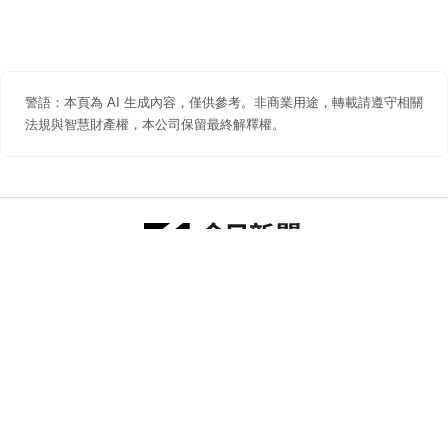
警語：本頁為 AI 生成內容，僅供參考。非商業用途，轉載請遵守相關
法規與智慧財產權，本公司保留最終解釋權。
防詐聲明
著作權聲明
免責聲明
關於我們
隱私權聲明
合作提案
追蹤 NOWNEWS 今日新聞