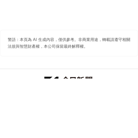
警語：本頁為 AI 生成內容，僅供參考。非商業用途，轉載請遵守相關
法規與智慧財產權，本公司保留最終解釋權。
防詐聲明
著作權聲明
免責聲明
關於我們
隱私權聲明
合作提案
追蹤 NOWNEWS 今日新聞