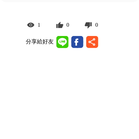
1
0
0
分享給好友