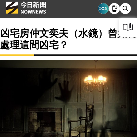
凶宅房仲文奕夫（水鏡）曾如何
處理這間凶宅？