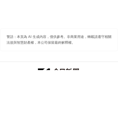
警語：本頁為 AI 生成內容，僅供參考。非商業用途，轉載請遵守相關
法規與智慧財產權，本公司保留最終解釋權。
防詐聲明
著作權聲明
免責聲明
關於我們
隱私權聲明
合作提案
追蹤 NOWNEWS 今日新聞