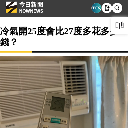
冷氣開25度會比27度多花多少
錢？