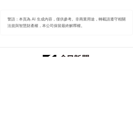
警語：本頁為 AI 生成內容，僅供參考。非商業用途，轉載請遵守相關
法規與智慧財產權，本公司保留最終解釋權。
防詐聲明
著作權聲明
免責聲明
關於我們
隱私權聲明
合作提案
追蹤 NOWNEWS 今日新聞