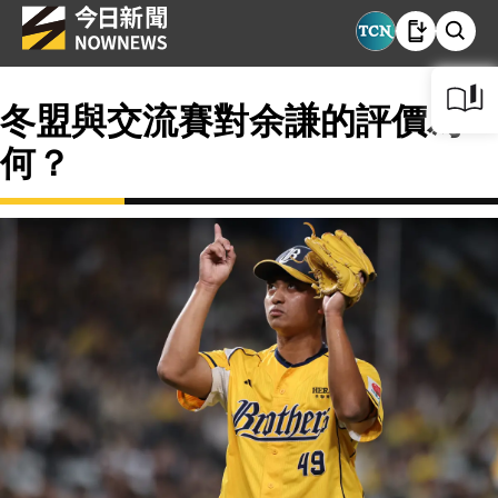
冬盟與交流賽對余謙的評價為
何？