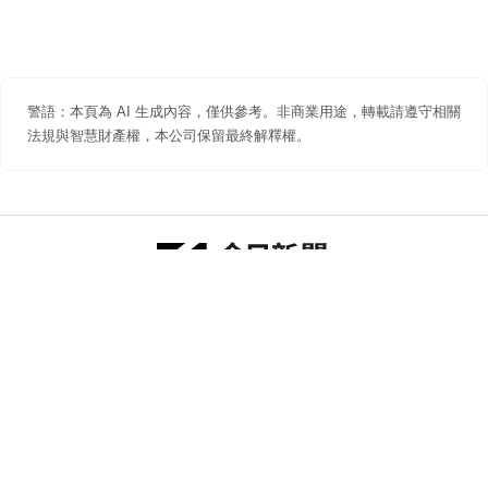
警語：本頁為 AI 生成內容，僅供參考。非商業用途，轉載請遵守相關
法規與智慧財產權，本公司保留最終解釋權。
防詐聲明
著作權聲明
免責聲明
關於我們
隱私權聲明
合作提案
追蹤 NOWNEWS 今日新聞