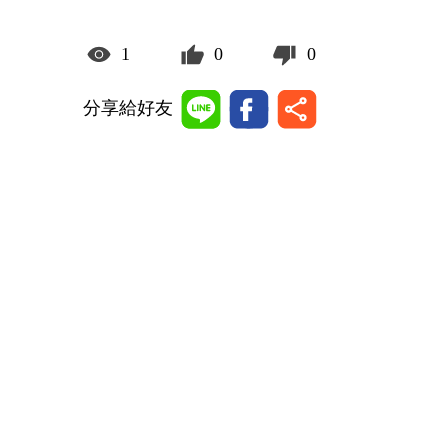
1
0
0
分享給好友