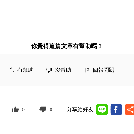
你覺得這篇文章有幫助嗎？
有幫助
沒幫助
回報問題
0
0
分享給好友