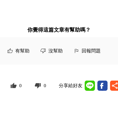
你覺得這篇文章有幫助嗎？
有幫助
沒幫助
回報問題
0
0
分享給好友