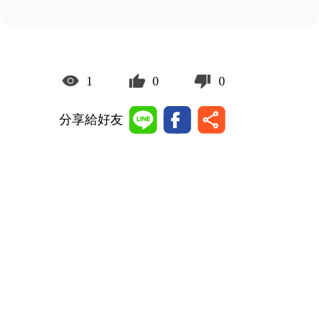
1
0
0
分享給好友