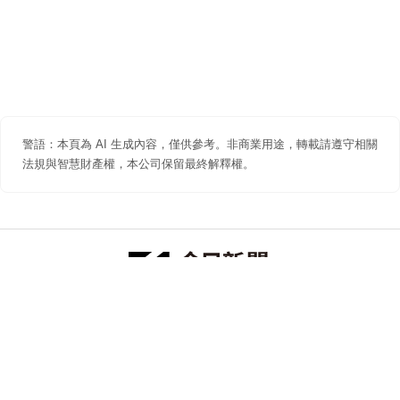
警語：本頁為 AI 生成內容，僅供參考。非商業用途，轉載請遵守相關
法規與智慧財產權，本公司保留最終解釋權。
防詐聲明
著作權聲明
免責聲明
關於我們
隱私權聲明
合作提案
追蹤 NOWNEWS 今日新聞