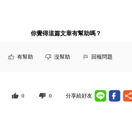
你覺得這篇文章有幫助嗎？
有幫助
沒幫助
回報問題
0
0
分享給好友