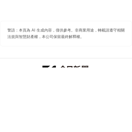
警語：本頁為 AI 生成內容，僅供參考。非商業用途，轉載請遵守相關
法規與智慧財產權，本公司保留最終解釋權。
防詐聲明
著作權聲明
免責聲明
關於我們
隱私權聲明
合作提案
追蹤 NOWNEWS 今日新聞