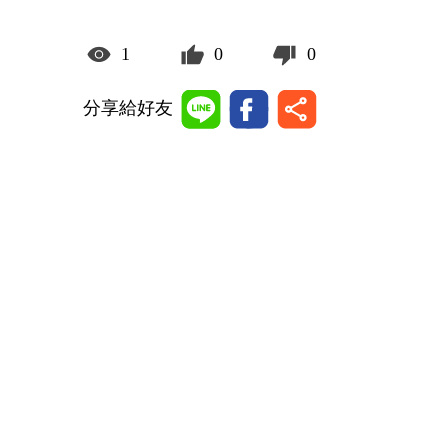
1
0
0
分享給好友