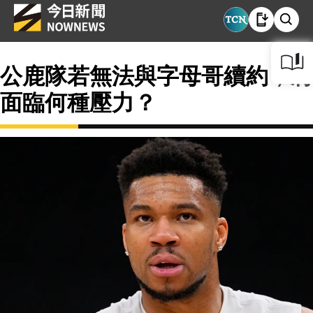
公鹿隊若無法與字母哥續約，將
面臨何種壓力？