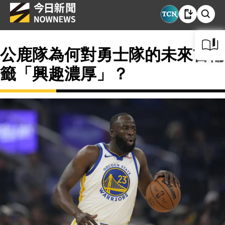
公鹿隊為何對勇士隊的未來首輪
籤「興趣濃厚」？