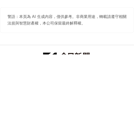
警語：本頁為 AI 生成內容，僅供參考。非商業用途，轉載請遵守相關
法規與智慧財產權，本公司保留最終解釋權。
防詐聲明
著作權聲明
免責聲明
關於我們
隱私權聲明
合作提案
追蹤 NOWNEWS 今日新聞