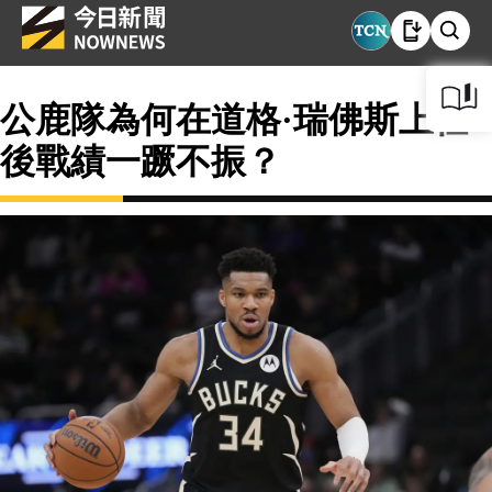
公鹿隊為何在道格·瑞佛斯上任
後戰績一蹶不振？