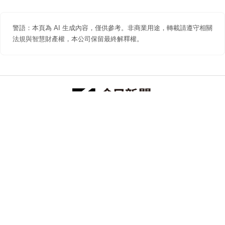
警語：本頁為 AI 生成內容，僅供參考。非商業用途，轉載請遵守相關
法規與智慧財產權，本公司保留最終解釋權。
防詐聲明
著作權聲明
免責聲明
關於我們
隱私權聲明
合作提案
追蹤 NOWNEWS 今日新聞