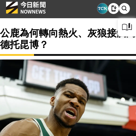
公鹿為何轉向熱火、灰狼接觸阿
德托昆博？