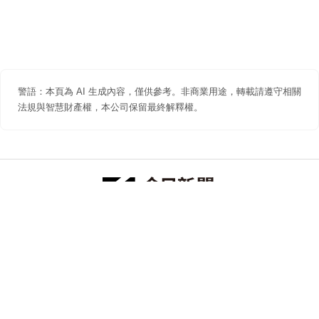
警語：本頁為 AI 生成內容，僅供參考。非商業用途，轉載請遵守相關
法規與智慧財產權，本公司保留最終解釋權。
防詐聲明
著作權聲明
免責聲明
關於我們
隱私權聲明
合作提案
追蹤 NOWNEWS 今日新聞