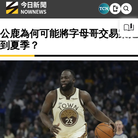
公鹿為何可能將字母哥交易案拖
到夏季？