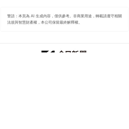
警語：本頁為 AI 生成內容，僅供參考。非商業用途，轉載請遵守相關
法規與智慧財產權，本公司保留最終解釋權。
防詐聲明
著作權聲明
免責聲明
關於我們
隱私權聲明
合作提案
追蹤 NOWNEWS 今日新聞