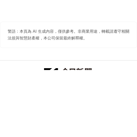
警語：本頁為 AI 生成內容，僅供參考。非商業用途，轉載請遵守相關
法規與智慧財產權，本公司保留最終解釋權。
防詐聲明
著作權聲明
免責聲明
關於我們
隱私權聲明
合作提案
追蹤 NOWNEWS 今日新聞