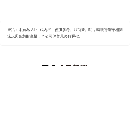
警語：本頁為 AI 生成內容，僅供參考。非商業用途，轉載請遵守相關
法規與智慧財產權，本公司保留最終解釋權。
防詐聲明
著作權聲明
免責聲明
關於我們
隱私權聲明
合作提案
追蹤 NOWNEWS 今日新聞