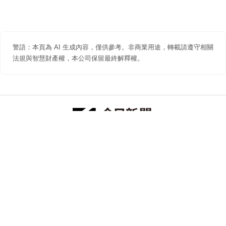
警語：本頁為 AI 生成內容，僅供參考。非商業用途，轉載請遵守相關
法規與智慧財產權，本公司保留最終解釋權。
防詐聲明
著作權聲明
免責聲明
關於我們
隱私權聲明
合作提案
追蹤 NOWNEWS 今日新聞