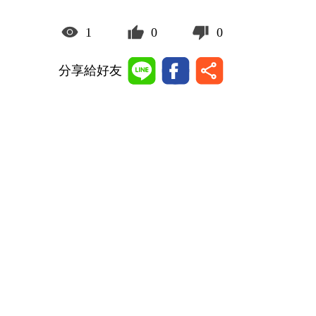
1
0
0
分享給好友