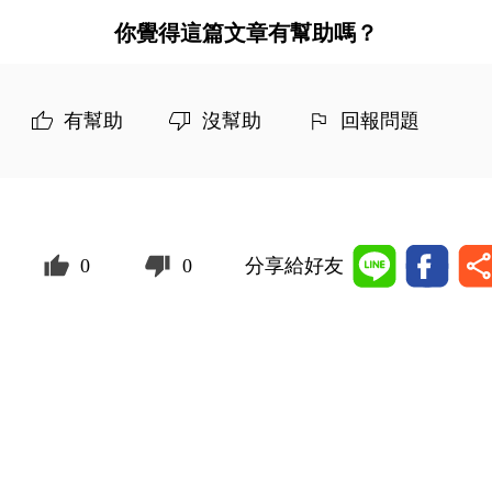
你覺得這篇文章有幫助嗎？
有幫助
沒幫助
回報問題
0
0
分享給好友