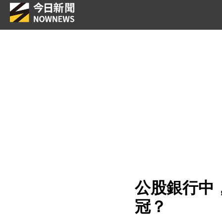
公股銀行中，
冠？