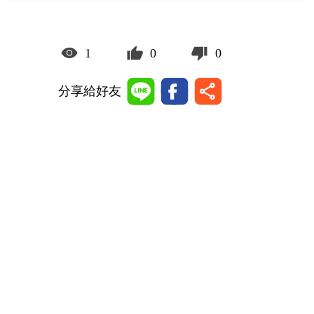
1
0
0
分享給好友