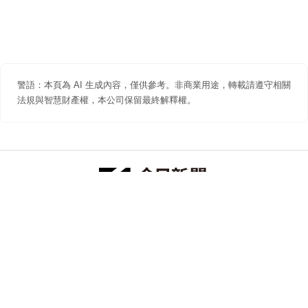
警語：本頁為 AI 生成內容，僅供參考。非商業用途，轉載請遵守相關
法規與智慧財產權，本公司保留最終解釋權。
防詐聲明
著作權聲明
免責聲明
關於我們
隱私權聲明
合作提案
追蹤 NOWNEWS 今日新聞