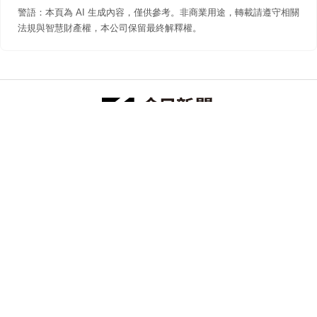
警語：本頁為 AI 生成內容，僅供參考。非商業用途，轉載請遵守相關
法規與智慧財產權，本公司保留最終解釋權。
防詐聲明
著作權聲明
免責聲明
關於我們
隱私權聲明
合作提案
追蹤 NOWNEWS 今日新聞
© 今日傳媒(股)公司版權所有，非經授權，不許轉載本網站內容 ©