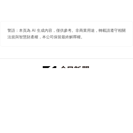
警語：本頁為 AI 生成內容，僅供參考。非商業用途，轉載請遵守相關
法規與智慧財產權，本公司保留最終解釋權。
防詐聲明
著作權聲明
免責聲明
關於我們
隱私權聲明
合作提案
追蹤 NOWNEWS 今日新聞