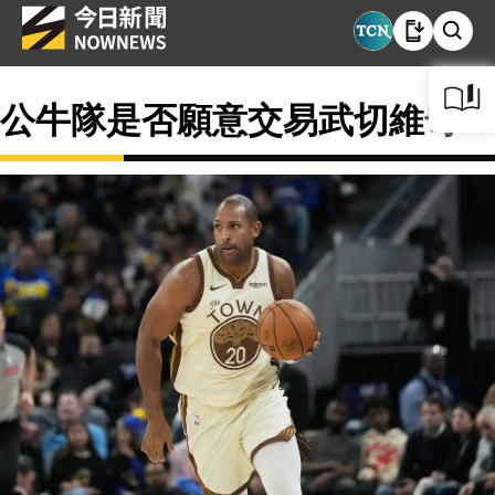
公牛隊是否願意交易武切維奇？