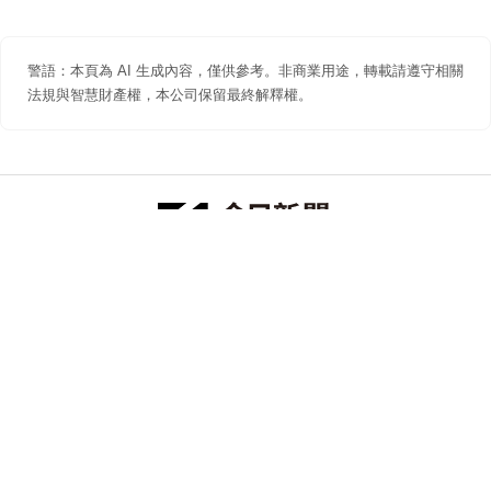
警語：本頁為 AI 生成內容，僅供參考。非商業用途，轉載請遵守相關
法規與智慧財產權，本公司保留最終解釋權。
防詐聲明
著作權聲明
免責聲明
關於我們
隱私權聲明
合作提案
追蹤 NOWNEWS 今日新聞