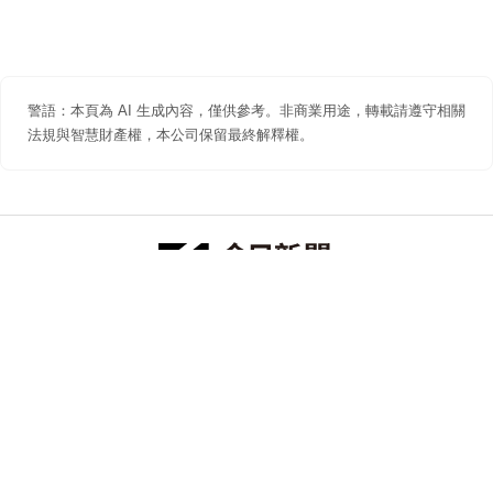
警語：本頁為 AI 生成內容，僅供參考。非商業用途，轉載請遵守相關
法規與智慧財產權，本公司保留最終解釋權。
防詐聲明
著作權聲明
免責聲明
關於我們
隱私權聲明
合作提案
追蹤 NOWNEWS 今日新聞