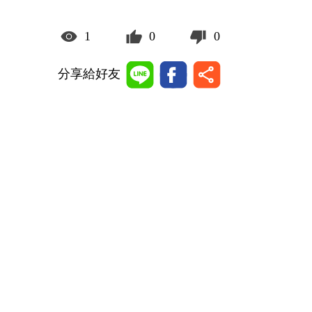
1
0
0
分享給好友