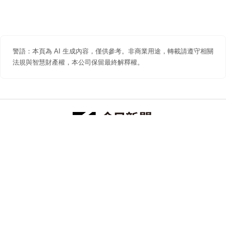
警語：本頁為 AI 生成內容，僅供參考。非商業用途，轉載請遵守相關
法規與智慧財產權，本公司保留最終解釋權。
防詐聲明
著作權聲明
免責聲明
關於我們
隱私權聲明
合作提案
追蹤 NOWNEWS 今日新聞