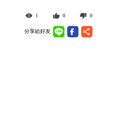
1
0
0
分享給好友