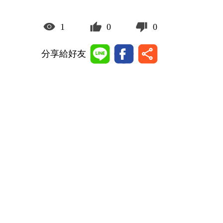
1
0
0
分享給好友