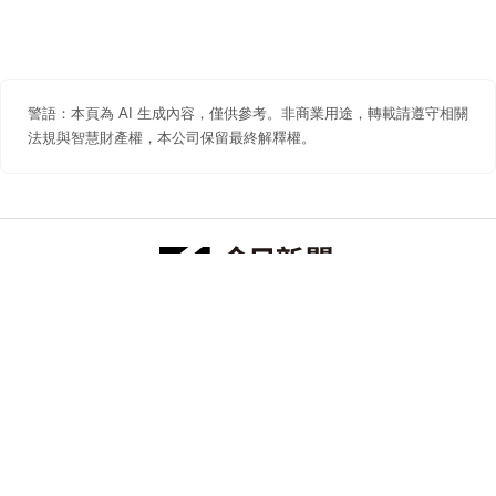
警語：本頁為 AI 生成內容，僅供參考。非商業用途，轉載請遵守相關
法規與智慧財產權，本公司保留最終解釋權。
防詐聲明
著作權聲明
免責聲明
關於我們
隱私權聲明
合作提案
追蹤 NOWNEWS 今日新聞