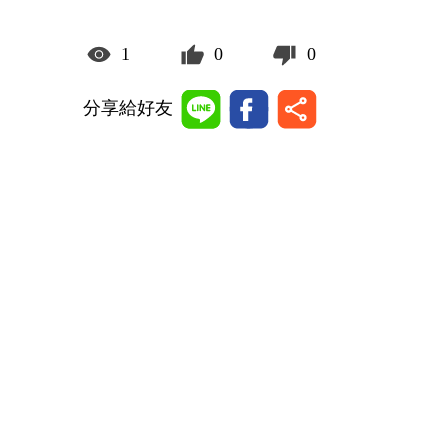
1
0
0
分享給好友