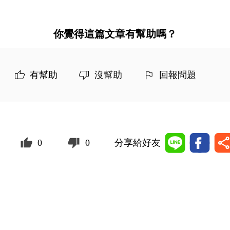
你覺得這篇文章有幫助嗎？
有幫助
沒幫助
回報問題
0
0
分享給好友