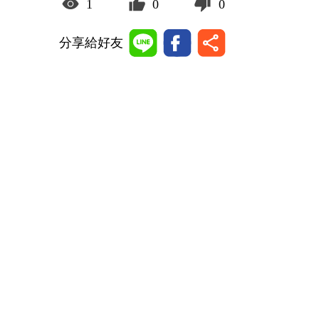
1
0
0
分享給好友