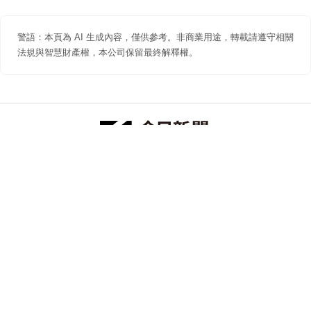
警語：本頁為 AI 生成內容，僅供參考。非商業用途，轉載請遵守相關
法規與智慧財產權，本公司保留最終解釋權。
防詐聲明
著作權聲明
免責聲明
關於我們
隱私權聲明
合作提案
追蹤 NOWNEWS 今日新聞