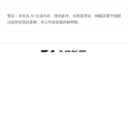
警語：本頁為 AI 生成內容，僅供參考。非商業用途，轉載請遵守相關
法規與智慧財產權，本公司保留最終解釋權。
防詐聲明
著作權聲明
免責聲明
關於我們
隱私權聲明
合作提案
追蹤 NOWNEWS 今日新聞