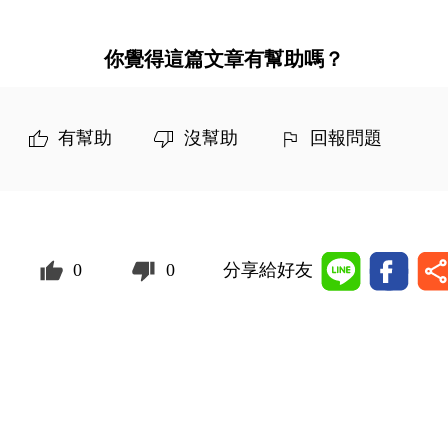
你覺得這篇文章有幫助嗎？
有幫助
沒幫助
回報問題
0
0
分享給好友