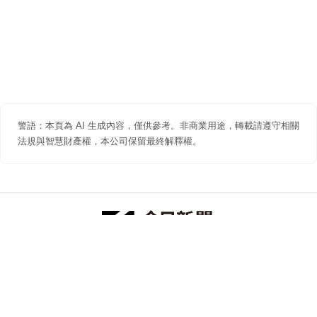
警語：本頁為 AI 生成內容，僅供參考。非商業用途，轉載請遵守相關
法規與智慧財產權，本公司保留最終解釋權。
防詐聲明
著作權聲明
免責聲明
關於我們
隱私權聲明
合作提案
追蹤 NOWNEWS 今日新聞