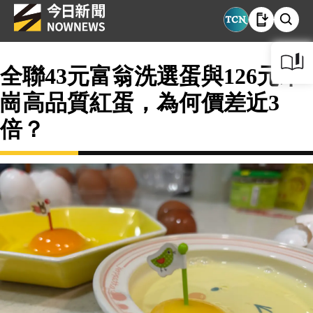
全聯43元富翁洗選蛋與126元木
崗高品質紅蛋，為何價差近3
倍？