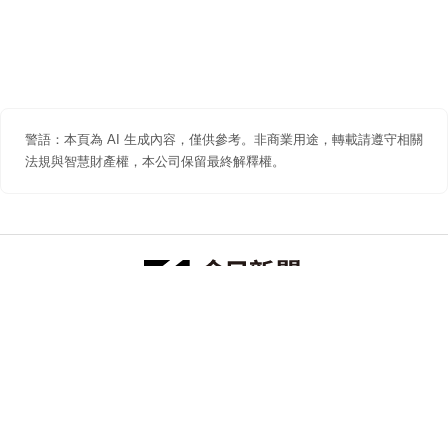
警語：本頁為 AI 生成內容，僅供參考。非商業用途，轉載請遵守相關
法規與智慧財產權，本公司保留最終解釋權。
防詐聲明
著作權聲明
免責聲明
關於我們
隱私權聲明
合作提案
追蹤 NOWNEWS 今日新聞