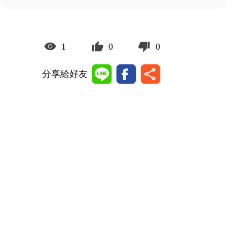
1
0
0
分享給好友