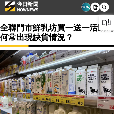
全聯門市鮮乳坊買一送一活動為
何常出現缺貨情況？