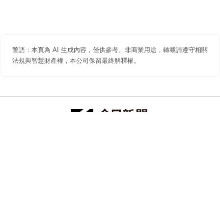
警語：本頁為 AI 生成內容，僅供參考。非商業用途，轉載請遵守相關
法規與智慧財產權，本公司保留最終解釋權。
防詐聲明
著作權聲明
免責聲明
關於我們
隱私權聲明
合作提案
追蹤 NOWNEWS 今日新聞