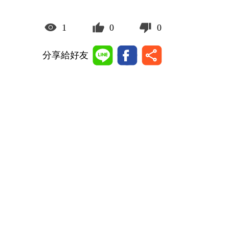
1
0
0
分享給好友