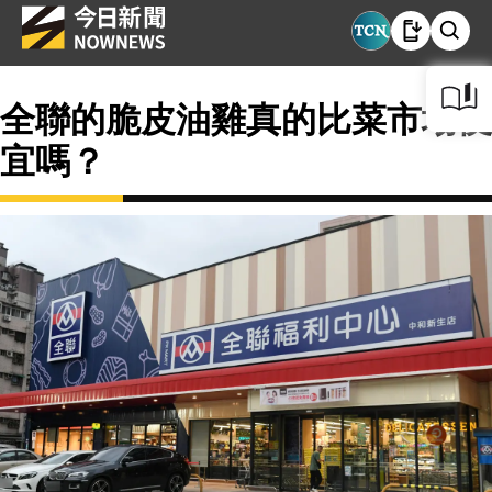
全聯的脆皮油雞真的比菜市場便
宜嗎？