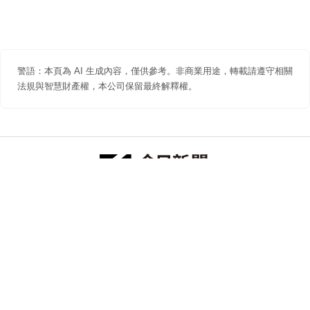
警語：本頁為 AI 生成內容，僅供參考。非商業用途，轉載請遵守相關
法規與智慧財產權，本公司保留最終解釋權。
防詐聲明
著作權聲明
免責聲明
關於我們
隱私權聲明
合作提案
追蹤 NOWNEWS 今日新聞