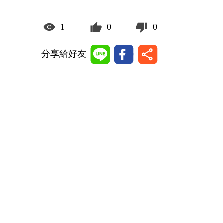
1
0
0
分享給好友