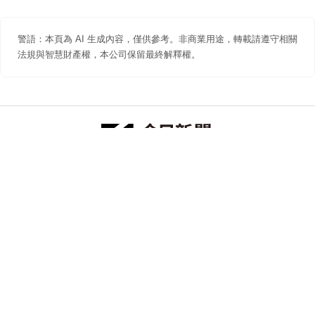
警語：本頁為 AI 生成內容，僅供參考。非商業用途，轉載請遵守相關
法規與智慧財產權，本公司保留最終解釋權。
防詐聲明
著作權聲明
免責聲明
關於我們
隱私權聲明
合作提案
追蹤 NOWNEWS 今日新聞