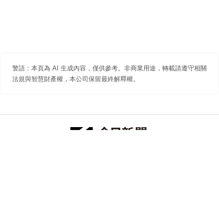
警語：本頁為 AI 生成內容，僅供參考。非商業用途，轉載請遵守相關
法規與智慧財產權，本公司保留最終解釋權。
防詐聲明
著作權聲明
免責聲明
關於我們
隱私權聲明
合作提案
追蹤 NOWNEWS 今日新聞