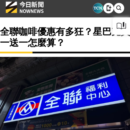
全聯咖啡優惠有多狂？星巴克買
一送一怎麼算？