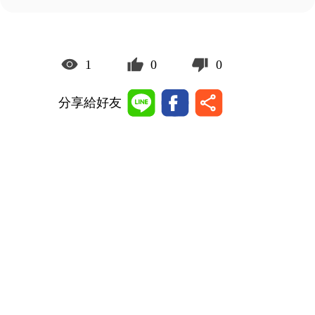
1
0
0
分享給好友