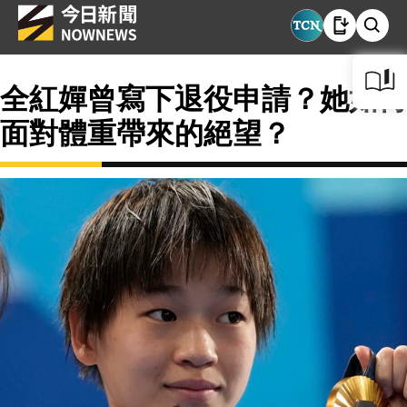
全紅嬋曾寫下退役申請？她如何
面對體重帶來的絕望？