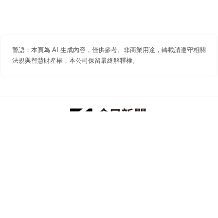
警語：本頁為 AI 生成內容，僅供參考。非商業用途，轉載請遵守相關
法規與智慧財產權，本公司保留最終解釋權。
防詐聲明
著作權聲明
免責聲明
關於我們
隱私權聲明
合作提案
追蹤 NOWNEWS 今日新聞