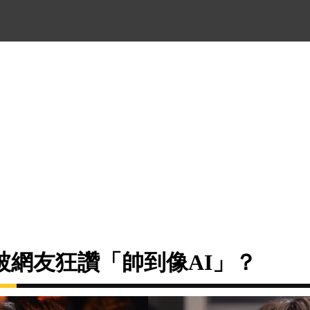
被網友狂讚「帥到像AI」？