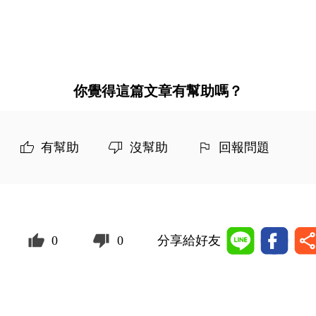
你覺得這篇文章有幫助嗎？
有幫助
沒幫助
回報問題
0
0
分享給好友