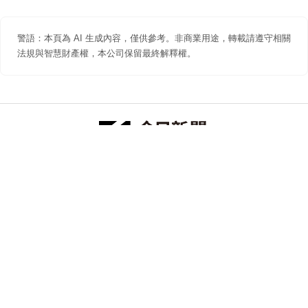
警語：本頁為 AI 生成內容，僅供參考。非商業用途，轉載請遵守相關
法規與智慧財產權，本公司保留最終解釋權。
防詐聲明
著作權聲明
免責聲明
關於我們
隱私權聲明
合作提案
追蹤 NOWNEWS 今日新聞