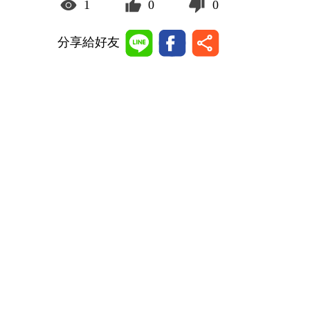
1
0
0
分享給好友