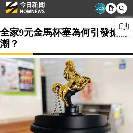
全家9元金馬杯塞為何引發搶購
潮？