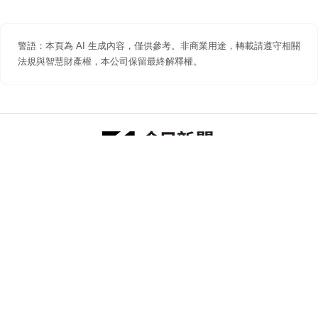
警語：本頁為 AI 生成內容，僅供參考。非商業用途，轉載請遵守相關
法規與智慧財產權，本公司保留最終解釋權。
防詐聲明
著作權聲明
免責聲明
關於我們
隱私權聲明
合作提案
追蹤 NOWNEWS 今日新聞