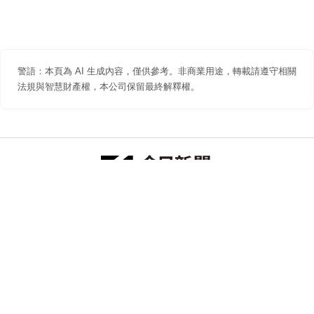
警語：本頁為 AI 生成內容，僅供參考。非商業用途，轉載請遵守相關
法規與智慧財產權，本公司保留最終解釋權。
防詐聲明
著作權聲明
免責聲明
關於我們
隱私權聲明
合作提案
追蹤 NOWNEWS 今日新聞