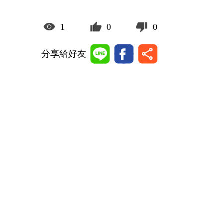
1
0
0
分享給好友