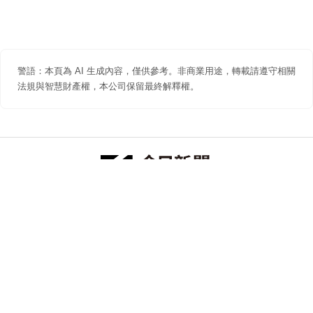
警語：本頁為 AI 生成內容，僅供參考。非商業用途，轉載請遵守相關
法規與智慧財產權，本公司保留最終解釋權。
防詐聲明
著作權聲明
免責聲明
關於我們
隱私權聲明
合作提案
追蹤 NOWNEWS 今日新聞