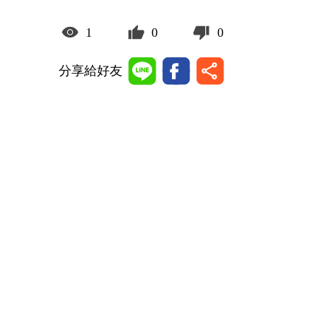
1
0
0
分享給好友