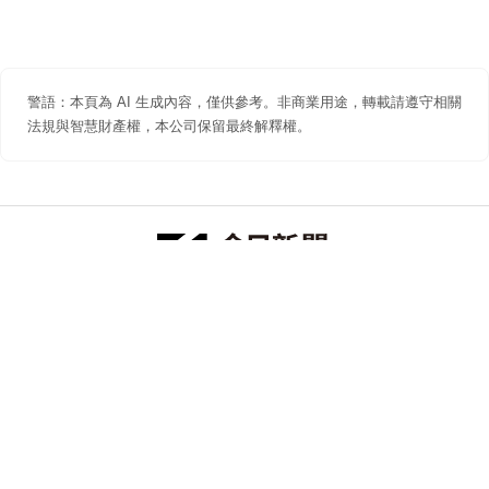
警語：本頁為 AI 生成內容，僅供參考。非商業用途，轉載請遵守相關
法規與智慧財產權，本公司保留最終解釋權。
防詐聲明
著作權聲明
免責聲明
關於我們
隱私權聲明
合作提案
追蹤 NOWNEWS 今日新聞