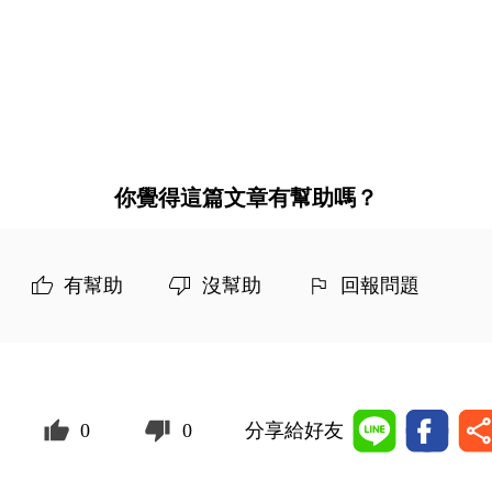
你覺得這篇文章有幫助嗎？
有幫助
沒幫助
回報問題
0
0
分享給好友