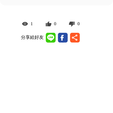
1
0
0
分享給好友