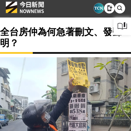
全台房仲為何急著刪文、發聲
明？