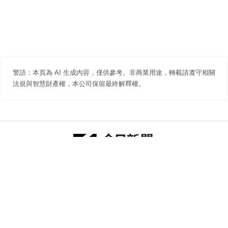
警語：本頁為 AI 生成內容，僅供參考。非商業用途，轉載請遵守相關
法規與智慧財產權，本公司保留最終解釋權。
防詐聲明
著作權聲明
免責聲明
關於我們
隱私權聲明
合作提案
追蹤 NOWNEWS 今日新聞