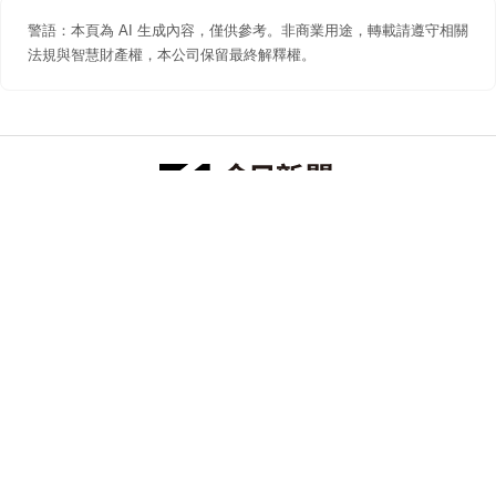
警語：本頁為 AI 生成內容，僅供參考。非商業用途，轉載請遵守相關
法規與智慧財產權，本公司保留最終解釋權。
防詐聲明
著作權聲明
免責聲明
關於我們
隱私權聲明
合作提案
追蹤 NOWNEWS 今日新聞
© 今日傳媒(股)公司版權所有，非經授權，不許轉載本網站內容 ©