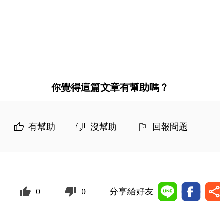
你覺得這篇文章有幫助嗎？
有幫助
沒幫助
回報問題
0
0
分享給好友