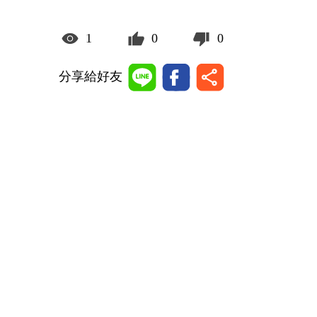
1
0
0
分享給好友