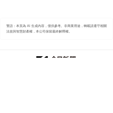
警語：本頁為 AI 生成內容，僅供參考。非商業用途，轉載請遵守相關
法規與智慧財產權，本公司保留最終解釋權。
防詐聲明
著作權聲明
免責聲明
關於我們
隱私權聲明
合作提案
追蹤 NOWNEWS 今日新聞