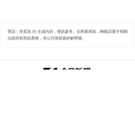
警語：本頁為 AI 生成內容，僅供參考。非商業用途，轉載請遵守相關
法規與智慧財產權，本公司保留最終解釋權。
防詐聲明
著作權聲明
免責聲明
關於我們
隱私權聲明
合作提案
追蹤 NOWNEWS 今日新聞