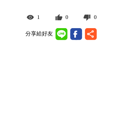
1
0
0
分享給好友